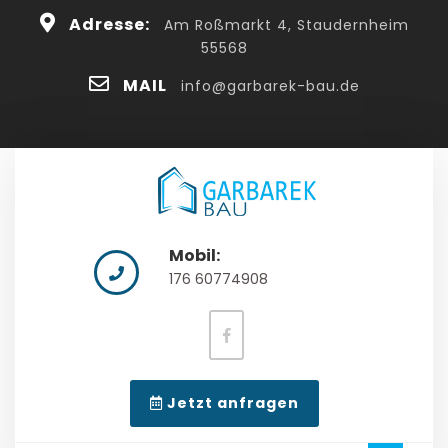
Skip
cl
Adresse:
Am Roßmarkt 4, Staudernheim
to
55568
content
Bu
MAIL
info@garbarek-bau.de
Mobil:
176 60774908
facebook
video
Jetzt anfragen
button