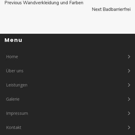
Nawigacja
Previous
Previous
Wandverkleidung und Farben
post:
Next
Next
Badbarrierfrei
wpisu
post:
Menu
Home
Über uns
Leistungen
Galerie
Impressum
Kontakt