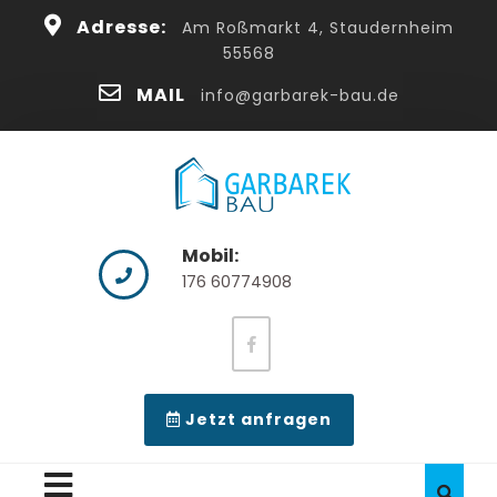
Skip
cl
Adresse:
Am Roßmarkt 4, Staudernheim
to
55568
content
Bu
MAIL
info@garbarek-bau.de
Mobil:
176 60774908
facebook
video
Jetzt anfragen
button