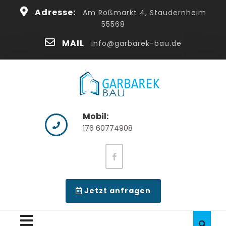
Skip
cl
Adresse:
Am Roßmarkt 4, Staudernheim
to
55568
content
Bu
MAIL
info@garbarek-bau.de
Mobil:
176 60774908
facebook
video
Jetzt anfragen
button